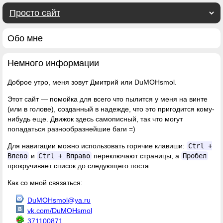
Обо мне
Немного информации
Доброе утро
, меня зовут Дмитрий или DuMOHsmol.
Этот сайт — помойка для всего что пылится у меня на винте
(или в голове), созданный в надежде, что это пригодится кому-
нибудь еще. Движок здесь самописный, так что могут
попадаться разнообразнейшие баги =)
Для навигации можно использовать горячие клавиши:
Ctrl +
Влево
и
Ctrl + Вправо
переключают страницы, а
Пробел
прокручивает список до следующего поста.
Как со мной связаться:
DuMOHsmol@ya.ru
vk.com/DuMOHsmol
371100871