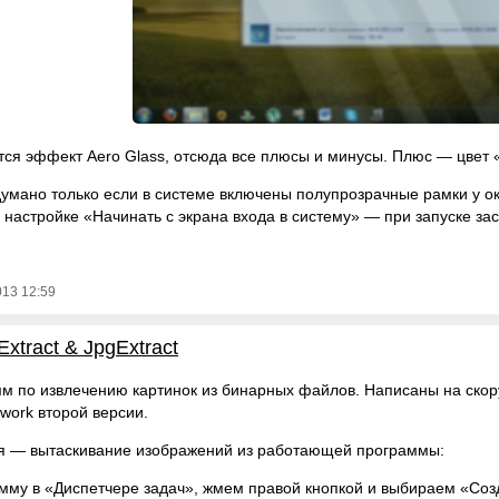
тся эффект Aero Glass, отсюда все плюсы и минусы. Плюс — цвет «
думано только если в системе включены полупрозрачные рамки у ок
 настройке «Начинать с экрана входа в систему» — при запуске за
013 12:59
xtract & JpgExtract
м по извлечению картинок из бинарных файлов. Написаны на скорую р
work второй версии.
я — вытаскивание изображений из работающей программы:
мму в «Диспетчере задач», жмем правой кнопкой и выбираем «Со