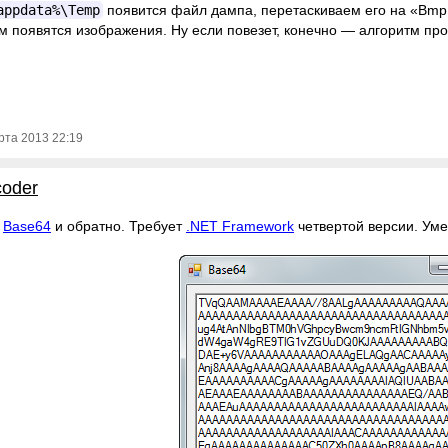
appdata%\Temp
появится файл дампа, перетаскиваем его на «BmpEx
м появятся изображения. Ну если повезет, конечно — алгоритм пр
рта 2013 22:19
coder
в
Base64
и обратно. Требует
.NET Framework
четвертой версии. Уме