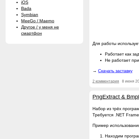
iOS
Bada
Symbian
MeeGo / Maemo
Другое / у меня не
смартфон
Для работы используе
Работает как за
Не работает при
Скачать заставку
2 комментария
8 июня 2
PngExtract & BmpE
Набор из трёх програм
Требуется .NET Frame
Пример использовани
Находим програ