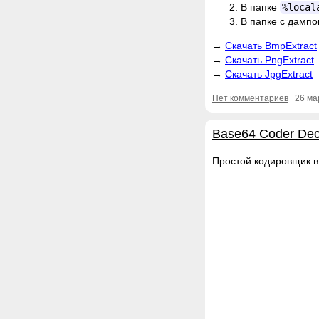
В папке
%local
В папке с дампо
Скачать BmpExtract
Скачать PngExtract
Скачать JpgExtract
Нет комментариев
26 ма
Base64 Coder De
Простой кодировщик 