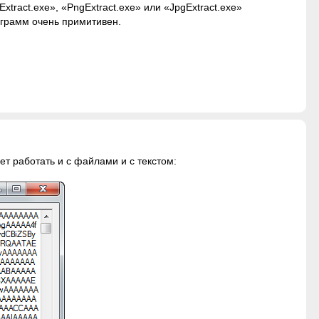
tract.exe», «PngExtract.exe» или «JpgExtract.exe»
ограмм очень примитивен.
ет работать и с файлами и с текстом: