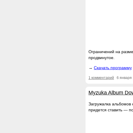
Ограничений на размер
продвинутое.
Скачать программу
1 комментарий
6 января 
Myzuka Album Do
Загружалка альбомов 
придется ставить — по